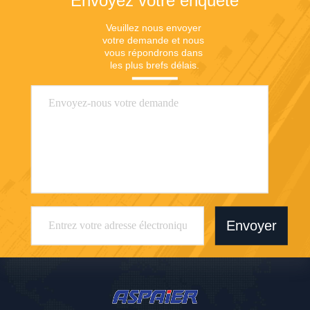
Envoyez votre enquête
Veuillez nous envoyer 
votre demande et nous 
vous répondrons dans 
les plus brefs délais.
Envoyer