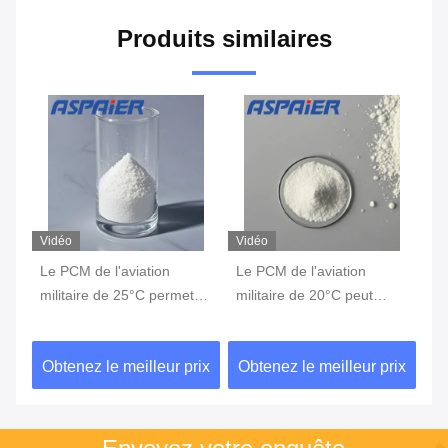
Produits similaires
Vidéo
Vidéo
Vi
Le PCM de l'aviation
Le PCM de l'aviation
15
ne
militaire de 25°C permet
militaire de 20°C peut
l'
ble
une régulation précise et
stocker de l'énergie,
am
ans
efficace de la température
absorber la chaleur, et
pe
ix
Obtenez le meilleur prix
Obtenez le meilleur prix
Ob
de l'équipement
empêcher les équipements
de
de surchauffer