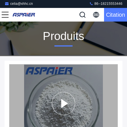
celia@xhhc.cn
86--18215553446
Citation
Produits