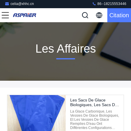
celia@xhhc.cn
86--18215553446
Citation
Les Affaires
Les Sacs De Glace
Biologiques, Les Sacs De
Glace Remplis D'eau Et
La Glace Carbonique, Les
La Glace Carbonique,
Vessies De Glace Biologiques,
Lesquels Est Plus
Et Les Vessies De Glace
Approprié Au Transport
Remplies D'eau Ont
Réfrigéré ?
Différentes Configurations