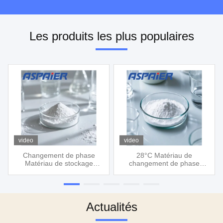
Les produits les plus populaires
video
video
Changement de phase
28°C Matériau de
Matériau de stockage
changement de phase
d'énergie Contrôle de
Microcapsule agent de
température PCM poudre
refroidissement PCM
15°C PCM pour la
convient pour les tissus de
construction de blocs de
vêtements frais et frais non
glace Économie d'énergie
tissés
Actualités
réutilisable