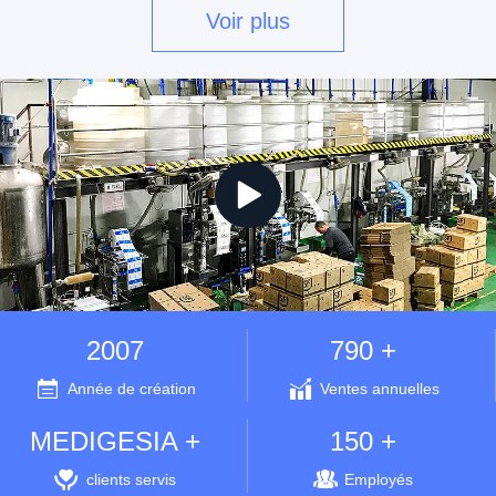
immeuble ...
Voir plus
2007
790 +
Année de création
Ventes annuelles
MEDIGESIA +
150 +
clients servis
Employés