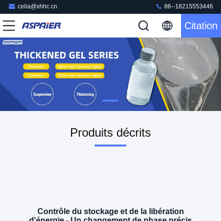
celia@xhhc.cn
86--18215553446
Citation
Produits décrits
Contrôle du stockage et de la libération
d'énergie - Un changement de phase précis