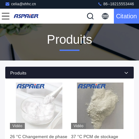
celia@xhhc.cn
86--18215553446
Citation
Produits
Produits
Vidéo
Vidéo
26 °C Changement de phase
37 °C PCM de stockage