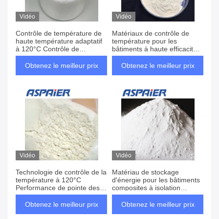
Vidéo
Vidéo
Contrôle de température de
Matériaux de contrôle de
haute température adaptatif
température pour les
à 120°C Contrôle de
bâtiments à haute efficacité
température de précision
et à faible consommation
Changement de phase du
d'énergie
Obtenez le meilleur prix
Obtenez le meilleur prix
bâtiment Stockage d'énergie
Matériaux de qualité
Vidéo
Vidéo
Technologie de contrôle de la
Matériau de stockage
température à 120°C
d'énergie pour les bâtiments
Performance de pointe des
composites à isolation
matériaux de stockage
thermique verte et durable
d'énergie pour les bâtiments
Obtenez le meilleur prix
Obtenez le meilleur prix