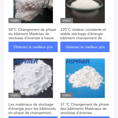
Vidéo
Vidéo
58°C Changement de phase
120°C chaleur constante et
du bâtiment Matériau de
stable stockage d'énergie
stockage d'énergie à haute
bâtiment changement de
valeur d'enthalpie
phase spécial stockage
d'énergie
Obtenez le meilleur prix
Obtenez le meilleur prix
Vidéo
Vidéo
Les matériaux de stockage
37 °C Changement de phase
d'énergie pour les bâtiments
des bâtiments Matériaux de
en phase de changement
stockage d'énergie:
réduisent la consommation
puissance innovante pour