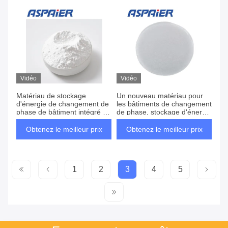
Vidéo
Vidéo
Matériau de stockage
Un nouveau matériau pour
d'énergie de changement de
les bâtiments de changement
phase de bâtiment intégré de
de phase, stockage d'énergie
contrôle de température
à haute efficacité et contrôle
superstable
précis de la température à
Obtenez le meilleur prix
Obtenez le meilleur prix
58°C
1
2
3
4
5