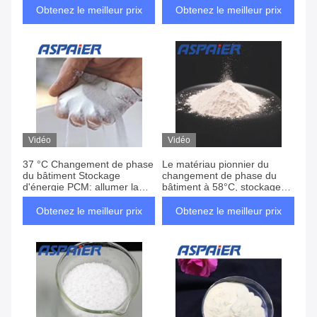
d'énergie et la bonne
l'efficacité énergétique des
Obtenez le meilleur prix
Obtenez le meilleur prix
compatibilité des matériaux
bâtiments
est préférée
Vidéo
Vidéo
37 °C Changement de phase
Le matériau pionnier du
du bâtiment Stockage
changement de phase du
d'énergie PCM: allumer la
bâtiment à 58°C, stockage
lumière de l'espoir pour bâtir
d'énergie et économie
l'innovation et un avenir
d'énergie avec de hautes
Obtenez le meilleur prix
Obtenez le meilleur prix
confortable
caractéristiques de stabilité