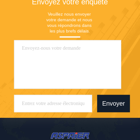
Envoyez votre enquête
Veuillez nous envoyer 
votre demande et nous 
vous répondrons dans 
les plus brefs délais.
Envoyer