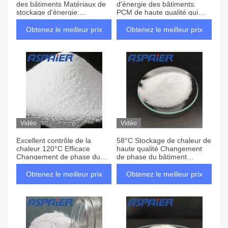
des bâtiments Matériaux de
d'énergie des bâtiments:
stockage d'énergie:
PCM de haute qualité qui
ouverture d'une nouvelle ère
injectent une forte impulsion
des bâtiments verts
dans le développement
Obtenez le meilleur prix
Obtenez le meilleur prix
durable des bâtiments
Vidéo
Vidéo
Excellent contrôle de la
58°C Stockage de chaleur de
chaleur 120°C Efficace
haute qualité Changement
Changement de phase du
de phase du bâtiment
bâtiment Stockage d'énergie
Stockage d'énergie Matériau
Matériaux professionnels
de base a l'effet de recyclage
Obtenez le meilleur prix
Obtenez le meilleur prix