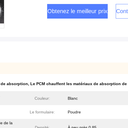
Obtenez le meilleur prix
Cont
 de absorption
,
Le PCM chauffent les matériaux de absorption de 
e
Couleur:
Blanc
Le formulaire:
Poudre
le de la
Densité:
À peu près 0.85