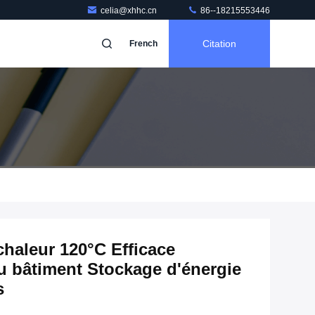
celia@xhhc.cn
86--18215553446
Citation
French
chaleur 120°C Efficace
 bâtiment Stockage d'énergie
s