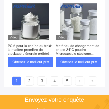
thermique élevées
précision les températures
dans des environnements
froids
Vidéo
Vidéo
PCM pour la chaîne du froid:
Matériau de changement de
la matière première de
phase 24°C poudre
stockage d'énergie préférée
Microcapsule stockage
pour l'isolation du transport
d'énergie Matériau de
par chaîne du froid -
refroidissement adapté aux
Obtenez le meilleur prix
Obtenez le meilleur prix
spécialement conçue pour
champs électroniques
répondre aux besoins des
applications de transport et
d'isolation par chaîne du froid
1
2
3
4
5
Envoyez votre enquête