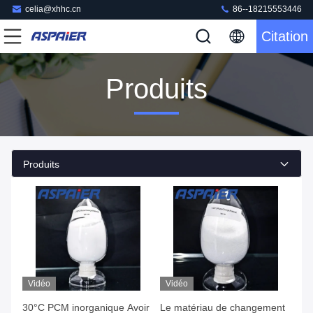
celia@xhhc.cn
86--18215553446
Citation
Produits
Produits
Vidéo
Vidéo
30°C PCM inorganique Avoir
Le matériau de changement