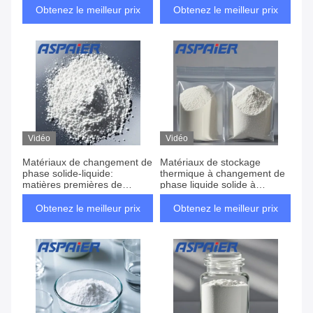
et au-delà - Cette poudre est
15°C PCM pour la
Obtenez le meilleur prix
Obtenez le meilleur prix
conçue pour s'intégrer de
construction de blocs de
manière transparente dans
glace Économie d'énergie
une large gamme de produits
réutilisable
de gestion thermique
Vidéo
Vidéo
Matériaux de changement de
Matériaux de stockage
phase solide-liquide:
thermique à changement de
matières premières de
phase liquide solide à
premier plan pour une
température de changement
absorption et une dissipation
de phase de 28 °C et
Obtenez le meilleur prix
Obtenez le meilleur prix
rapides de la chaleur -
matières premières de haute
spécialement conçus pour
pureté
les applications exigeant une
absorption et une dissipation
rapides de la chaleur