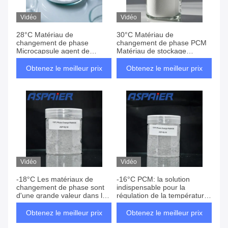
Vidéo
Vidéo
28°C Matériau de
30°C Matériau de
changement de phase
changement de phase PCM
Microcapsule agent de
Matériau de stockage
refroidissement PCM
thermique Matériau de
convient pour les tissus de
construction Matériau de
Obtenez le meilleur prix
Obtenez le meilleur prix
vêtements frais et frais non
stockage d'énergie Matériau
tissés
brut Transport par chaîne
froide
Vidéo
Vidéo
-18°C Les matériaux de
-16°C PCM: la solution
changement de phase sont
indispensable pour la
d'une grande valeur dans les
régulation de la température
applications nécessitant un
dans des environnements à
contrôle de la température et
basse température - Le choix
Obtenez le meilleur prix
Obtenez le meilleur prix
des capacités de stockage
idéal pour moduler avec