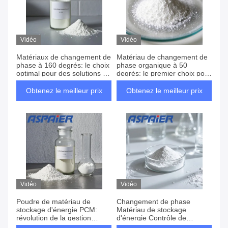
Vidéo
Vidéo
Matériaux de changement de
Matériau de changement de
phase à 160 degrés: le choix
phase organique à 50
optimal pour des solutions de
degrés: le premier choix pour
gestion thermique
l'excellence de la gestion
sophistiquées
thermique - il présente une
Obtenez le meilleur prix
Obtenez le meilleur prix
excellente stabilité chimique,
assurant une fiabilité et une
sécurité à long terme
Vidéo
Vidéo
Poudre de matériau de
Changement de phase
stockage d'énergie PCM:
Matériau de stockage
révolution de la gestion
d'énergie Contrôle de
thermique dans les bâtiments
température PCM poudre