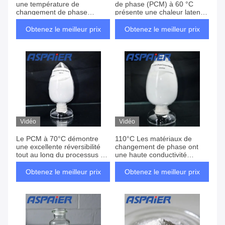
une température de
de phase (PCM) à 60 °C
changement de phase
présente une chaleur latente
appropriée pour répondre à
de fusion remarquablement
la température spécifique qui
élevée - lui permettant de
Obtenez le meilleur prix
Obtenez le meilleur prix
doit être contrôlée
stocker ou de libérer une
quantité substantielle de
chaleur pendant le processus
de changement de phase
Vidéo
Vidéo
Le PCM à 70°C démontre
110°C Les matériaux de
une excellente réversibilité
changement de phase ont
tout au long du processus de
une haute conductivité
changement de phase - non
thermique, une forte densité
seulement en améliorant sa
et une grande capacité
Obtenez le meilleur prix
Obtenez le meilleur prix
durabilité mais aussi en
thermique spécifique
maximisant ses capacités de
stockage et de libération
d'énergie