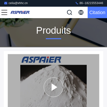
celia@xhhc.cn
86--18215553446
Citation
Produits