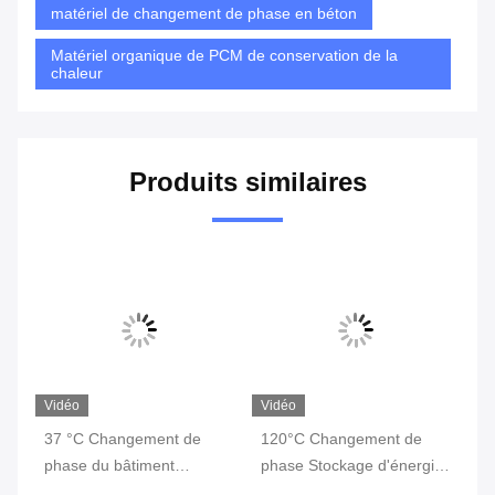
matériel de changement de phase en béton
Matériel organique de PCM de conservation de la
chaleur
Produits similaires
Vidéo
Vidéo
Vi
37 °C Changement de
120°C Changement de
Ma
phase du bâtiment
phase Stockage d'énergie
de
:
Matériau de stockage
Les matériaux de
de