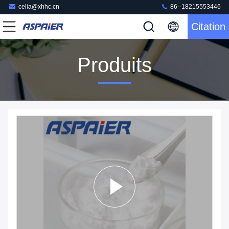
celia@xhhc.cn
86--18215553446
Citation
Produits