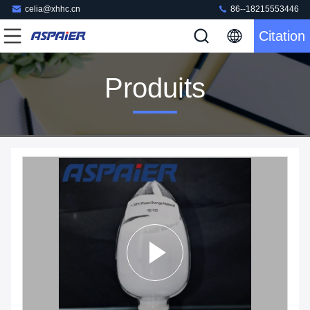
celia@xhhc.cn
86--18215553446
Citation
Produits