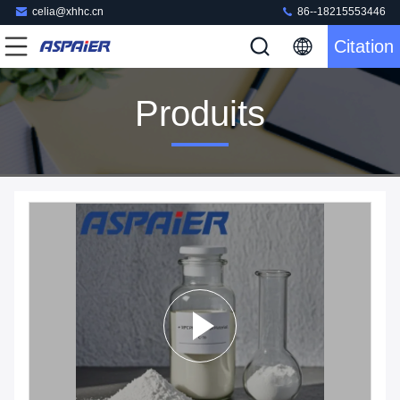
celia@xhhc.cn
86--18215553446
Citation
Produits