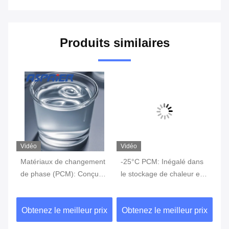
Produits similaires
Vidéo
Vidéo
Vi
Matériaux de changement
-25°C PCM: Inégalé dans
-2
de phase (PCM): Conçus
le stockage de chaleur et
ch
pour fonctionner avec
la régulation de la
Ca
précision à la température
température pour les
un
ix
Obtenez le meilleur prix
Obtenez le meilleur prix
Ob
de changement de phase
applications à faible
te
spécifique de -9 °C -
température - Il a une
do