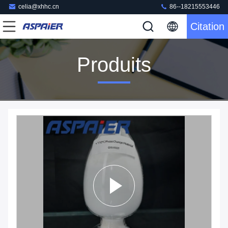
celia@xhhc.cn
86--18215553446
Citation
Produits