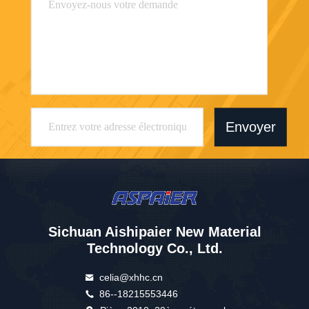
Envoyer
Sichuan Aishipaier New Material
Technology Co., Ltd.
celia@xhhc.cn
86--18215553446