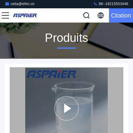
celia@xhhc.cn
86--18215553446
Citation
Produits