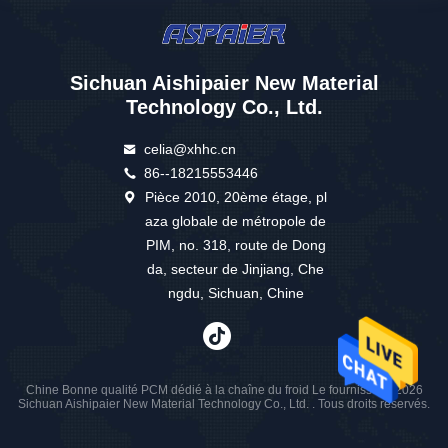
Sichuan Aishipaier New Material
Technology Co., Ltd.
celia@xhhc.cn
86--18215553446
Pièce 2010, 20ème étage, pl
aza globale de métropole de
PIM, no. 318, route de Dong
da, secteur de Jinjiang, Che
ngdu, Sichuan, Chine
Chine Bonne qualité PCM dédié à la chaîne du froid Le fournisseur. 2026
Sichuan Aishipaier New Material Technology Co., Ltd. . Tous droits réservés.