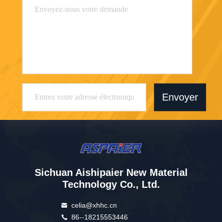
Envoyer
Sichuan Aishipaier New Material
Technology Co., Ltd.
celia@xhhc.cn
86--18215553446