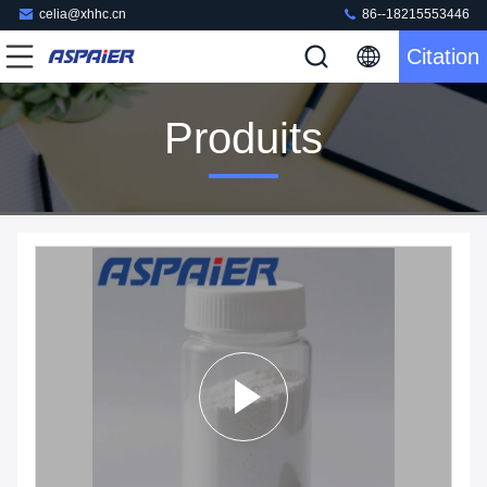
celia@xhhc.cn
86--18215553446
Citation
Produits