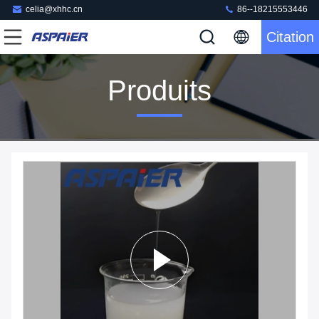
celia@xhhc.cn
86--18215553446
Citation
Produits