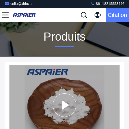
celia@xhhc.cn
86--18215553446
Citation
Produits