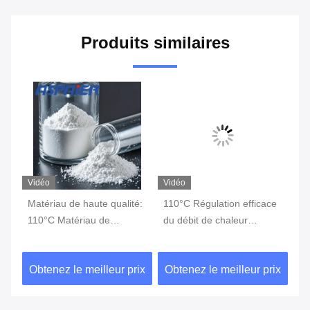
Produits similaires
Vidéo
Vidéo
Vi
de
Matériau de haute qualité:
110°C Régulation efficace
Éq
110°C Matériau de
du débit de chaleur
Ch
changement de phase
Gestion thermique
Ge
Changement de phase
Ch
ix
Obtenez le meilleur prix
Obtenez le meilleur prix
Ob
Stockage d'énergie
Pr
Ma