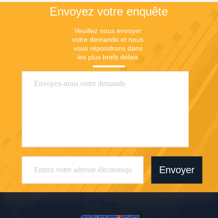
Envoyez votre enquête
Veuillez nous envoyer 
votre demande et nous 
vous répondrons dans 
les plus brefs délais.
Envoyer