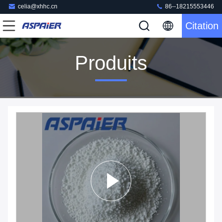
celia@xhhc.cn
86--18215553446
Citation
Produits