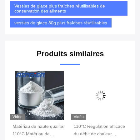
Vessies de glace plus fraîches réutilisables de
conservation des aliments
vessies de glace 80g plus fraîches réutilisables
Produits similaires
Vidéo
Vidéo
Vi
de
Matériau de haute qualité:
110°C Régulation efficace
Éq
110°C Matériau de
du débit de chaleur
Ch