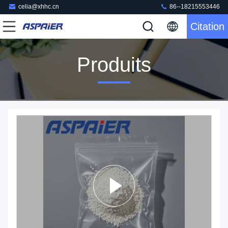
celia@xhhc.cn
86--18215553446
Citation
Produits