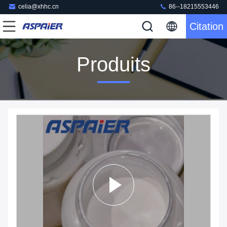
celia@xhhc.cn
86--18215553446
Citation
Produits