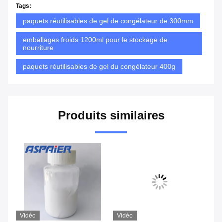
Tags:
paquets réutilisables de gel de congélateur de 300mm
emballages froids 1200ml pour le stockage de
nourriture
paquets réutilisables de gel du congélateur 400g
Produits similaires
Vidéo
Vidéo
Vi