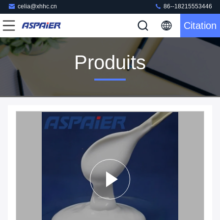
celia@xhhc.cn
86--18215553446
Citation
Produits