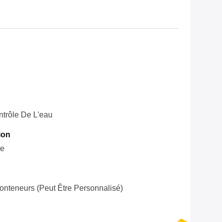
trôle De L'eau
ion
le
onteneurs (peut Être Personnalisé)