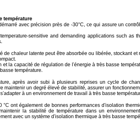
e température
marré avec précision près de -30°C, ce qui assure un contrôl
or temperature-sensitive and demanding applications such as 
s.
é de chaleur latente peut être absorbée ou libérée, stockant et
ompact.
ion et la capacité de régulation de l'énergie à très basse tempé
s basse température.
ure, après avoir subi à plusieurs reprises un cycle de cha
maintenir un degré élevé de stabilité, assurer un fonctionnement
s'adapter à un environnement de travail à très basse températur
°C ont également de bonnes performances d'isolation thermiqu
maintenir la stabilité de température dans un environnement
tement avec un système d'isolation thermique à très basse tempér