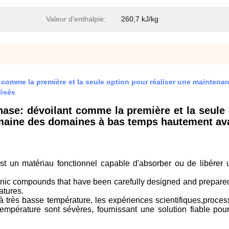
Valeur d'enthalpie:
260,7 kJ/kg
comme la première et la seule option pour réaliser une maintena
lisés
ase: dévoilant comme la première et la seule 
omaine des domaines à bas temps hautement ava
un matériau fonctionnel capable d'absorber ou de libérer u
rganic compounds that have been carefully designed and prepared
atures.
 à très basse température, les expériences scientifiques,proce
mpérature sont sévères, fournissant une solution fiable pou