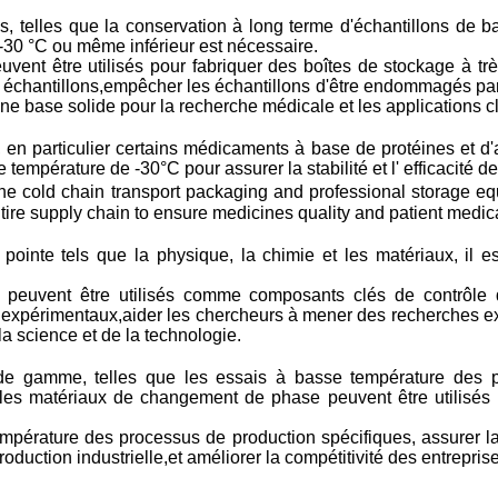
 telles que la conservation à long terme d'échantillons de ba
-30 °C ou même inférieur est nécessaire.
ent être utilisés pour fabriquer des boîtes de stockage à trè
échantillons,empêcher les échantillons d'être endommagés par d
r une base solide pour la recherche médicale et les applications c
en particulier certains médicaments à base de protéines et d
température de -30°C pour assurer la stabilité et l' efficacité 
e cold chain transport packaging and professional storage eq
ntire supply chain to ensure medicines quality and patient medica
ointe tels que la physique, la chimie et les matériaux, il e
peuvent être utilisés comme composants clés de contrôle de
ifs expérimentaux,aider les chercheurs à mener des recherches 
a science et de la technologie.
 de gamme, telles que les essais à basse température des pu
es matériaux de changement de phase peuvent être utilisés 
mpérature des processus de production spécifiques, assurer l
 production industrielle,et améliorer la compétitivité des entrepris