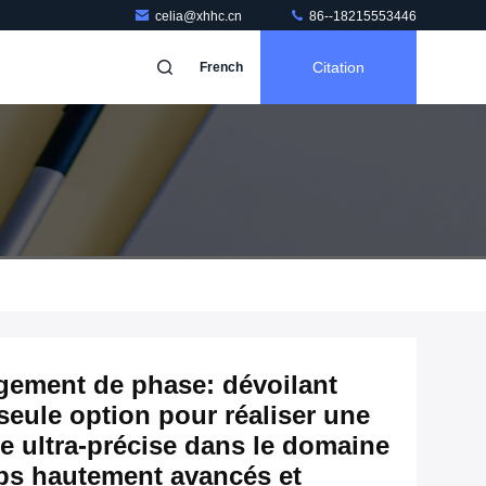
celia@xhhc.cn
86--18215553446
Citation
French
gement de phase: dévoilant
seule option pour réaliser une
 ultra-précise dans le domaine
ps hautement avancés et