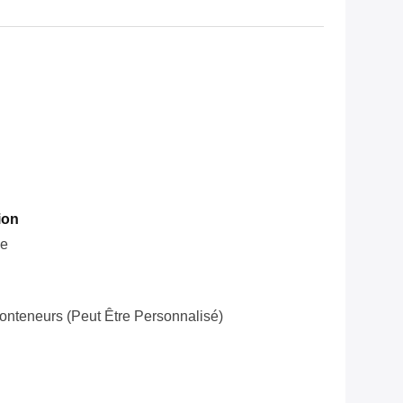
ion
le
onteneurs (peut Être Personnalisé)