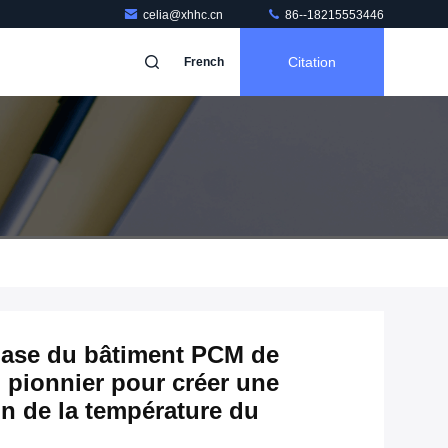
celia@xhhc.cn
86--18215553446
Citation
French
ase du bâtiment PCM de
 pionnier pour créer une
on de la température du