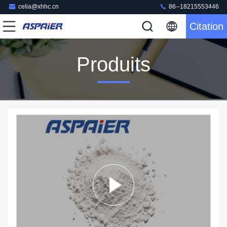
celia@xhhc.cn
86--18215553446
Citation
Produits