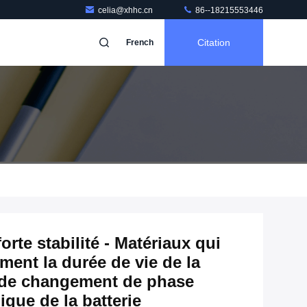
celia@xhhc.cn
86--18215553446
Citation
French
orte stabilité - Matériaux qui
ent la durée de vie de la
x de changement de phase
ique de la batterie