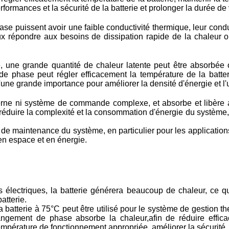
formances et la sécurité de la batterie et prolonger la durée de v
 puissent avoir une faible conductivité thermique, leur conduc
x répondre aux besoins de dissipation rapide de la chaleur ou
une grande quantité de chaleur latente peut être absorbée
 phase peut régler efficacement la température de la batteri
une grande importance pour améliorer la densité d'énergie et l'ut
xterne ni système de commande complexe, et absorbe et libère
uire la complexité et la consommation d'énergie du système, et 
 de maintenance du système, en particulier pour les application
 en espace et en énergie.
électriques, la batterie générera beaucoup de chaleur, ce q
atterie.
atterie à 75°C peut être utilisé pour le système de gestion the
angement de phase absorbe la chaleur,afin de réduire effica
mpérature de fonctionnement appropriée, améliorer la sécurité, la