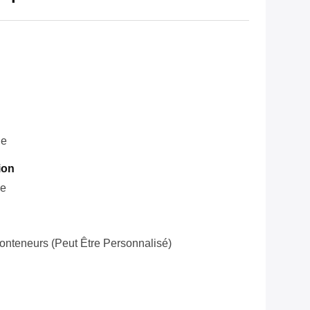
ie
ion
le
onteneurs (peut Être Personnalisé)