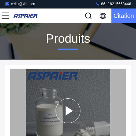
celia@xhhc.cn
86--18215553446
Citation
Produits