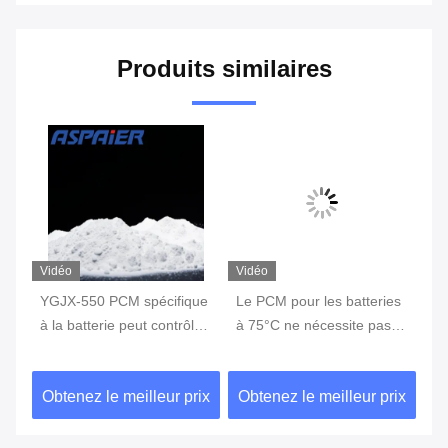
Produits similaires
Vidéo
Vidéo
Vi
ue
YGJX-550 PCM spécifique
Le PCM pour les batteries
Ma
à la batterie peut contrôler
à 75°C ne nécessite pas
te
efficacement la
de consommation
pe
de
température de la batterie
d'énergie supplémentaire,
so
ix
Obtenez le meilleur prix
Obtenez le meilleur prix
Ob
et améliorer la durée de
ce qui présente l'avantage
Po
vie et la durée de vie de la
d'économiser de l'énergie
de
batterie
éq