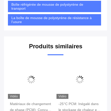
Boîte réfrigérée de mousse de polystyrène de
transport
La boîte de mousse de polystyrène de résistance à
l'usure
Produits similaires
Vidéo
Vidéo
Vi
Matériaux de changement
-25°C PCM: Inégalé dans
-2
de phase (PCM): Conçus
le stockage de chaleur et
ch