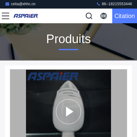
celia@xhhc.cn
86--18215553446
Citation
Produits