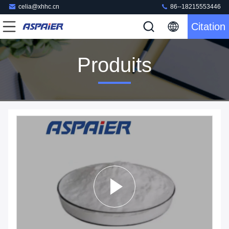
celia@xhhc.cn
86--18215553446
Citation
Produits