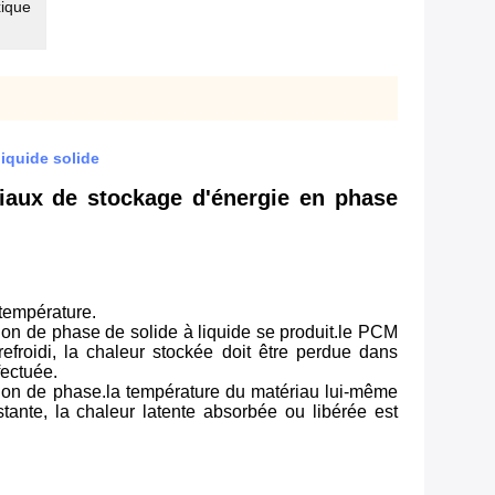
xique
iquide solide
riaux de stockage d'énergie en phase
température.
ition de phase de solide à liquide se produit.le PCM
froidi, la chaleur stockée doit être perdue dans
fectuée.
ition de phase.la température du matériau lui-même
tante, la chaleur latente absorbée ou libérée est