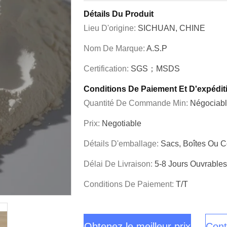
Détails Du Produit
Lieu D'origine:
SICHUAN, CHINE
Nom De Marque:
A.S.P
Certification:
SGS；MSDS
Conditions De Paiement Et D'expédit
Quantité De Commande Min:
Négociab
Prix:
Negotiable
Détails D'emballage:
Sacs, Boîtes Ou C
Délai De Livraison:
5-8 Jours Ouvrables
Conditions De Paiement:
T/T
Obtenez le meilleur prix
Cont