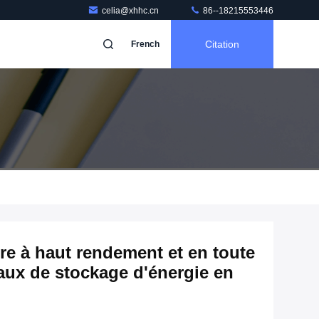
celia@xhhc.cn
86--18215553446
Citation
French
re à haut rendement et en toute
aux de stockage d'énergie en