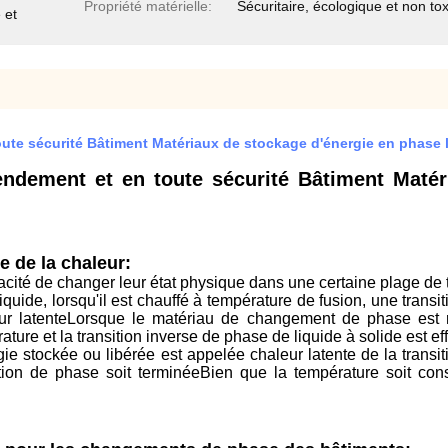
Propriété matérielle:
Sécuritaire, écologique et non to
 et
oute sécurité Bâtiment Matériaux de stockage d'énergie en phase l
endement et en toute sécurité Bâtiment Maté
 de la chaleur:
ité de changer leur état physique dans une certaine plage de 
quide, lorsqu'il est chauffé à température de fusion, une trans
r latenteLorsque le matériau de changement de phase est re
ure et la transition inverse de phase de liquide à solide est ef
gie stockée ou libérée est appelée chaleur latente de la trans
tion de phase soit terminéeBien que la température soit cons