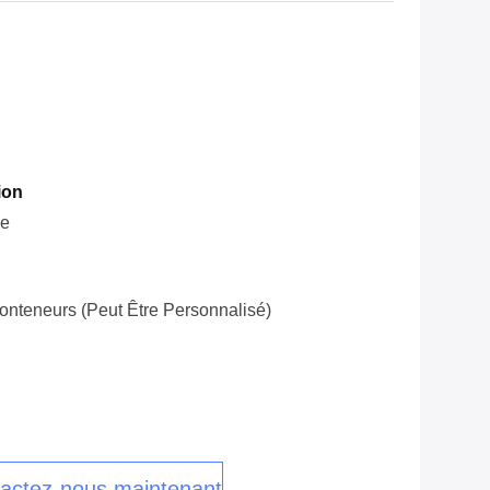
ion
le
onteneurs (peut Être Personnalisé)
actez-nous maintenant