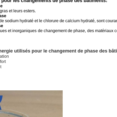
e pour les changements de phase des bâtiments:
se
gras et leurs esters.
ase
 de sodium hydraté et le chlorure de calcium hydraté, sont coura
se
iques et inorganiques de changement de phase, des matériaux 
ergie utilisés pour le changement de phase des bât
ation
fort
t