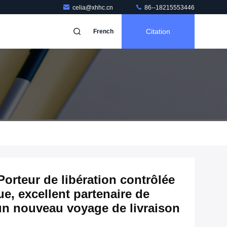
celia@xhhc.cn
86--18215553446
Citation
French
orteur de libération contrôlée
e, excellent partenaire de
 un nouveau voyage de livraison