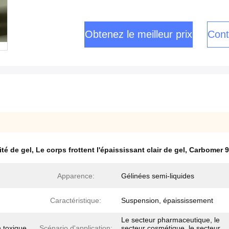
Obtenez le meilleur prix
Cont
ité de gel
,
Le corps frottent l'épaississant clair de gel
,
Carbomer 9
Apparence:
Gélinées semi-liquides
Caractéristique:
Suspension, épaississement
Le secteur pharmaceutique, le
n toxique
Scénario d'application:
secteur cosmétique, le secteur