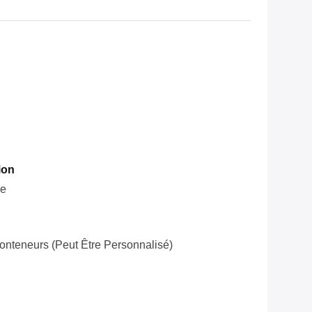
ion
le
onteneurs (peut Être Personnalisé)