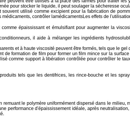
re peuvent être utilisés à la place des larmes pour traiter les 
cornée pour stocker le liquide, il peut soulager la sécheresse ocu
 souvent utilisé comme excipient pour la fabrication de pomm
s médicaments, contrôler la
médicaments
Les effets de l'utilisat
 comme épaississant et émulsifiant pour augmenter la viscosi
conditionneurs, il aide à mélanger les ingrédients hydrosolubl
rents et à haute viscosité peuvent être formés, tels que le gel d
t de formation de film pour former un film mince sur la surface 
ilisé comme support à libération contrôlée pour contrôler le taux
roduits tels que les dentifrices, les rince-bouche et les spra
en remuant le polymère uniformément dispersé dans le milieu, m
e performance d'épaississement idéale, après neutralisation, il
té.