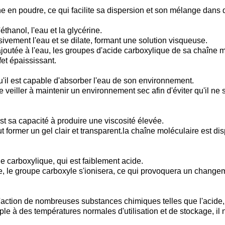
n poudre, ce qui facilite sa dispersion et son mélange dans di
éthanol, l'eau et la glycérine.
sivement l'eau et se dilate, formant une solution visqueuse.
outée à l'eau, les groupes d'acide carboxylique de sa chaîne m
fet épaississant.
u'il est capable d'absorber l'eau de son environnement.
 veiller à maintenir un environnement sec afin d'éviter qu'il ne 
t sa capacité à produire une viscosité élevée.
ut former un gel clair et transparent.la chaîne moléculaire est di
e carboxylique, qui est faiblement acide.
e, le groupe carboxyle s'ionisera, ce qui provoquera un changeme
l'action de nombreuses substances chimiques telles que l'acide, l'
e à des températures normales d'utilisation et de stockage, il 