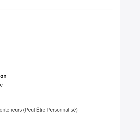
ion
le
onteneurs (peut Être Personnalisé)