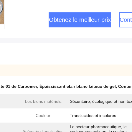
Obtenez le meilleur prix
Cont
oste 01 de Carbomer
,
Épaississant clair blanc laiteux de gel
,
Conten
Les biens matériels:
Sécuritaire, écologique et non to
Couleur:
Translucides et incolores
Le secteur pharmaceutique, le
Scénario d'application:
secteur cosmétique, le secteur