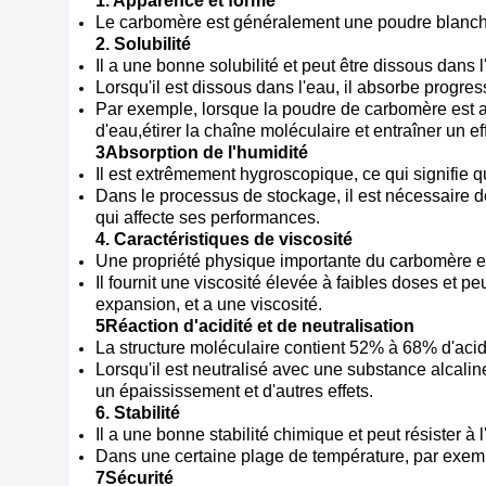
1. Apparence et forme
Le carbomère est généralement une poudre blanche e
2. Solubilité
Il a une bonne solubilité et peut être dissous dans l'
Lorsqu'il est dissous dans l'eau, il absorbe progres
Par exemple, lorsque la poudre de carbomère est aj
d'eau,étirer la chaîne moléculaire et entraîner un ef
3Absorption de l'humidité
Il est extrêmement hygroscopique, ce qui signifie q
Dans le processus de stockage, il est nécessaire de
qui affecte ses performances.
4. Caractéristiques de viscosité
Une propriété physique importante du carbomère es
Il fournit une viscosité élevée à faibles doses et pe
expansion, et a une viscosité.
5Réaction d'acidité et de neutralisation
La structure moléculaire contient 52% à 68% d'acid
Lorsqu'il est neutralisé avec une substance alcalin
un épaississement et d'autres effets.
6. Stabilité
Il a une bonne stabilité chimique et peut résister à 
Dans une certaine plage de température, par exempl
7Sécurité