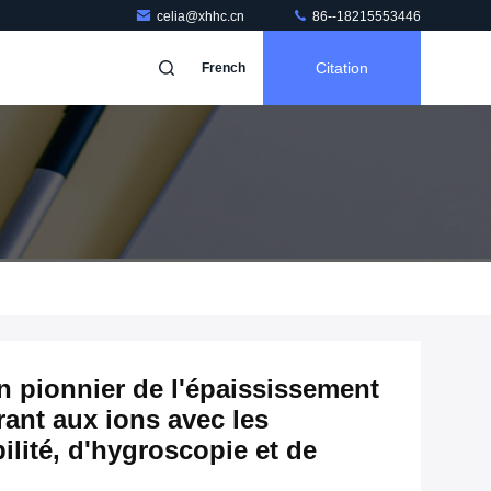
celia@xhhc.cn
86--18215553446
Citation
French
 pionnier de l'épaississement
rant aux ions avec les
ilité, d'hygroscopie et de