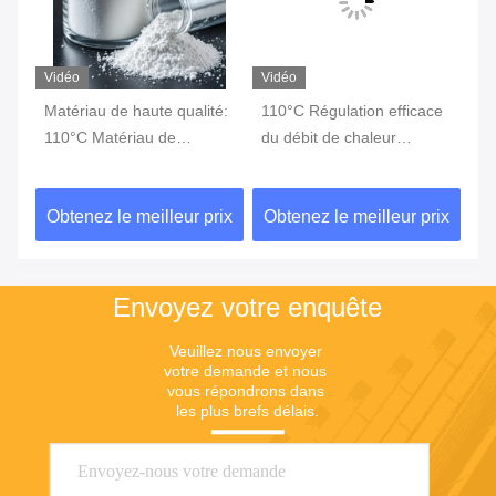
Vidéo
Vidéo
Vi
de
Matériau de haute qualité:
110°C Régulation efficace
Éq
110°C Matériau de
du débit de chaleur
Ch
changement de phase
Gestion thermique
Ge
Changement de phase
Ch
ix
Obtenez le meilleur prix
Obtenez le meilleur prix
Ob
Stockage d'énergie
Pr
Ma
Envoyez votre enquête
Veuillez nous envoyer 
votre demande et nous 
vous répondrons dans 
les plus brefs délais.