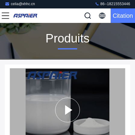
celia@xhhc.cn
86--18215553446
Citation
Produits