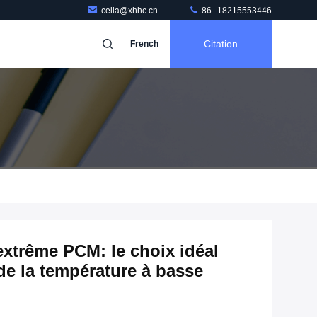
celia@xhhc.cn
86--18215553446
Citation
French
extrême PCM: le choix idéal
de la température à basse