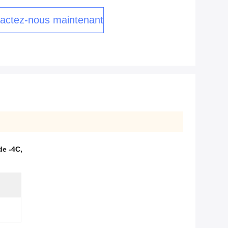
actez-nous maintenant
de -4C
,