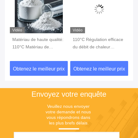
Vidéo
Vidéo
Vi
de
Matériau de haute qualité:
110°C Régulation efficace
Éq
110°C Matériau de
du débit de chaleur
Ch
changement de phase
Gestion thermique
Ge
Changement de phase
Ch
ix
Obtenez le meilleur prix
Obtenez le meilleur prix
Ob
Stockage d'énergie
Pr
Ma
Envoyez votre enquête
Veuillez nous envoyer 
votre demande et nous 
vous répondrons dans 
les plus brefs délais.