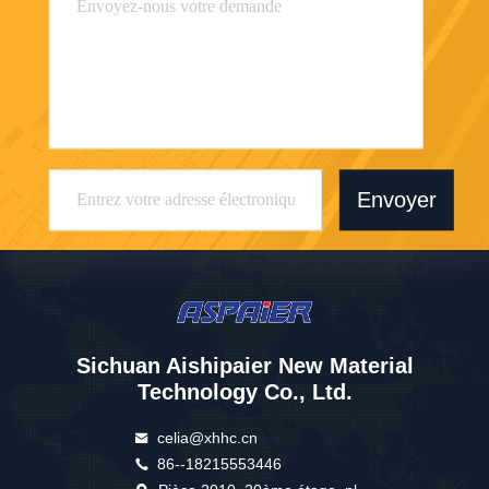
Envoyer
Sichuan Aishipaier New Material
Technology Co., Ltd.
celia@xhhc.cn
86--18215553446