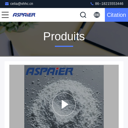
celia@xhhc.cn
86--18215553446
Citation
Produits