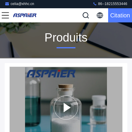
celia@xhhc.cn
86--18215553446
Citation
Produits