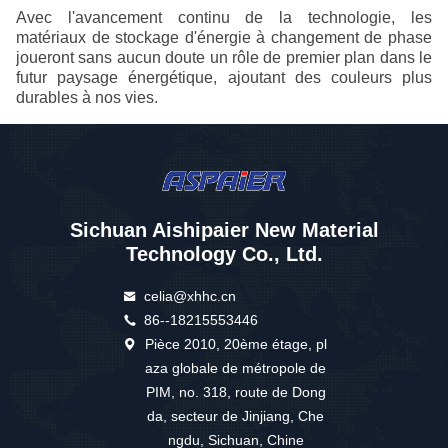
Avec l'avancement continu de la technologie, les
matériaux de stockage d'énergie à changement de phase
joueront sans aucun doute un rôle de premier plan dans le
futur paysage énergétique, ajoutant des couleurs plus
durables à nos vies.
Sichuan Aishipaier New Material
Technology Co., Ltd.
celia@xhhc.cn
86--18215553446
Pièce 2010, 20ème étage, pl
aza globale de métropole de
PIM, no. 318, route de Dong
da, secteur de Jinjiang, Che
ngdu, Sichuan, Chine